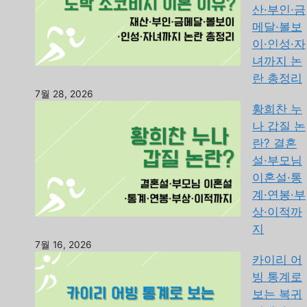
산·부인·금
메달·볼보
이·인성·자
녀까지 논
란 총정리
7월 28, 2026
황희찬 누
나 갑질 논
란? 결혼
설·부모님
이혼설·통
계·연봉·부
상·이적까
지
7월 16, 2026
카이리 어
빙 통계로
보는 복귀