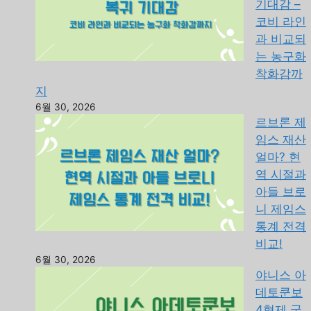
기대감 –
코비 라인
과 비교되
는 농구화
착화감까
지
6월 30, 2026
르브론 제
임스 재산
얼마? 현
역 시절과
아들 브로
니 제임스
통계 전격
비교!
6월 30, 2026
야니스 아
데토쿤보
4형제 국