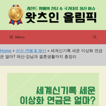
컨
텐
츠
로
건
너
Menu
뛰
기
Home
»
선수 연봉 & 재산
»
세계신기록 세운 이상화 연금
은 얼마? 재산·강남과 결혼생활까지 총정리