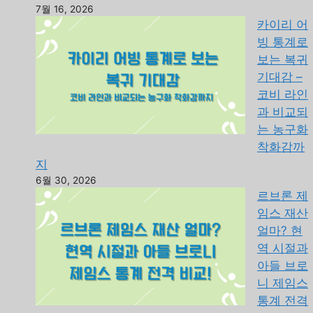
7월 16, 2026
카이리 어
빙 통계로
보는 복귀
기대감 –
코비 라인
과 비교되
는 농구화
착화감까
지
6월 30, 2026
르브론 제
임스 재산
얼마? 현
역 시절과
아들 브로
니 제임스
통계 전격