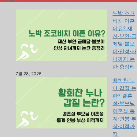
노박 조코
비치 이혼
이유? 재
산·부인·금
메달·볼보
이·인성·자
녀까지 논
란 총정리
7월 28, 2026
황희찬 누
나 갑질 논
란? 결혼
설·부모님
이혼설·통
계·연봉·부
상·이적까
지