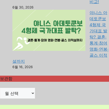
비교!
6월 30, 2026
야니스 아
데토쿤보
4형제 국
가대표 발
탁? 결혼·
통계·참여
영화·연봉·
골스 이적
설까지
6월 16, 2026
보관함